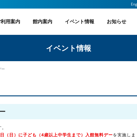
Eng
ご利用案内
館内案内
イベント情報
お知らせ
2023年
開館時間・入館料
動画ライブラリー
2022年
2026年
アクセス
グッズ一覧
2021年
2025年
過去の特別展
開館カレンダー
2020年
201
イベント情報
デー
ー
す。
10日（日）に子ども（4歳以上中学生まで）入館無料デー
を実施しま