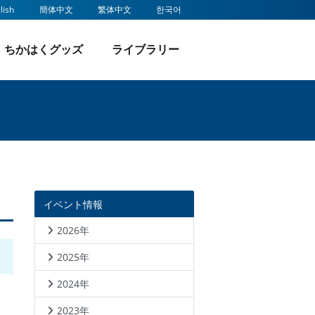
lish
簡体中文
繁体中文
한국어
ちかはくグッズ
ライブラリー
9年
よくあるご質問
2018年
映画・ビデオ上映会
イベント情報
2026年
2025年
2024年
2023年